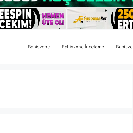
Bahiszone
Bahiszone İnceleme
Bahiszo