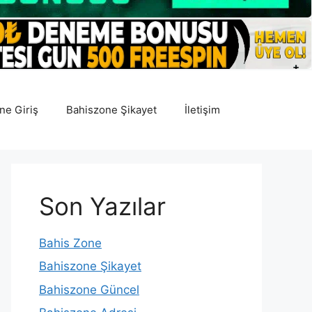
ne Giriş
Bahiszone Şikayet
İletişim
Son Yazılar
Bahis Zone
Bahiszone Şikayet
Bahiszone Güncel