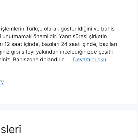
işlemlerin Türkçe olarak gösterildiğini ve bahis
i unutmamak önemlidir. Yanıt süresi şirketin
12 saat içinde, bazıları 24 saat içinde, bazıları
iniz gibi siteyi yakından incelediğinizde çeşitli
iniz. Bahiszone dolandırıcı …
Devamını oku
TV
sleri