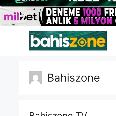
İçeriğe
atla
Bahiszone
Bahiszone TV