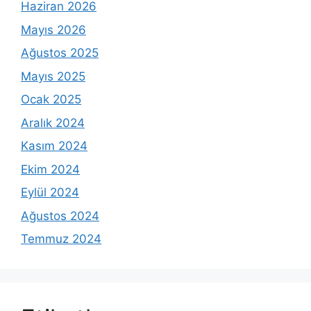
Haziran 2026
Mayıs 2026
Ağustos 2025
Mayıs 2025
Ocak 2025
Aralık 2024
Kasım 2024
Ekim 2024
Eylül 2024
Ağustos 2024
Temmuz 2024