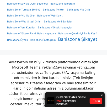
Bahiszone Sayısız Oyun Seçeneği
Bahiszone Telegram
Bahis Zone Turnuva Bölümü
Bahiszone Twitter
Bahiszone Vip Giriş
Bahis Zone Vip Ödüller
Bahiszone Web Kayıt
Bahis Zone Web Sitesi Girişi
Bahiszone Yeni Bahisler
Bahiszone Yeni Kurallar
Bahiszone Yüksek Kazançlar
Bahiszone Yüksek Riskli Bahis Heyecanı
Bahiszone Çevrimiçi Bahis Keyfi
Bahiszone Şikayet
Bahiszone Üyelik
Bahiszone İnstagram
Avrasya'nın en büyük reklam platformunda olmak için
Microsoft Teams:
reklam@avrasyamarketing.com
adresimizden veya Telegram: @Avrasyamarketing
adresimizden irtibat kurabilirsiniz. (Tek iletişim
adreslerimiz teams / telegram ve mail adresimizdir.
Harici hiçbir iletişim adresimiz bulunmamaktadır.
Lütfen itibar etmeyiniz.) Türkiye yasalarına göre 7258
sayılı kanun uyarınca yasa dışı bahis oynamanın
cezaları mevcuttur. Şu an bulunduğunuz site hiç bir