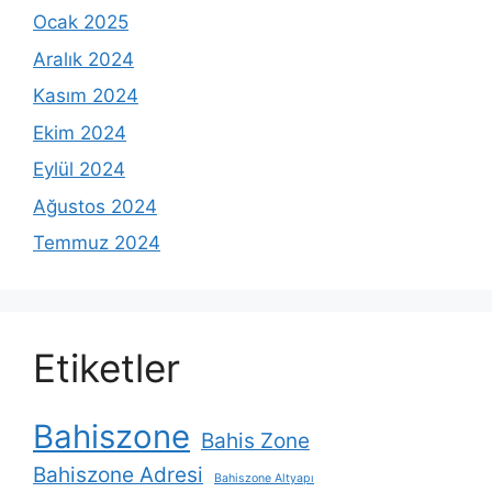
Ocak 2025
Aralık 2024
Kasım 2024
Ekim 2024
Eylül 2024
Ağustos 2024
Temmuz 2024
Etiketler
Bahiszone
Bahis Zone
Bahiszone Adresi
Bahiszone Altyapı