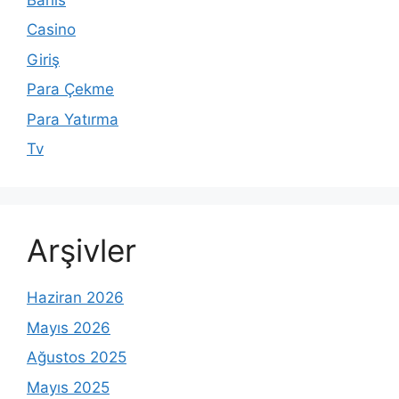
Casino
Giriş
Para Çekme
Para Yatırma
Tv
Arşivler
Haziran 2026
Mayıs 2026
Ağustos 2025
Mayıs 2025