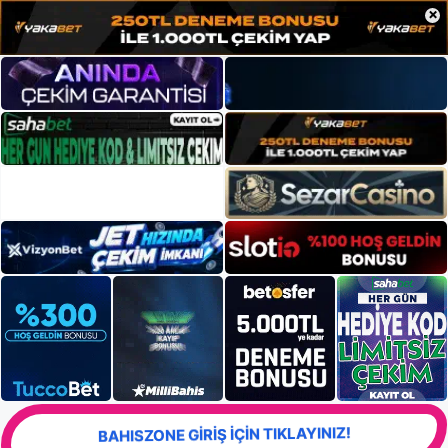
×
BAHISZONE GİRİŞ İÇİN TIKLAYINIZ!