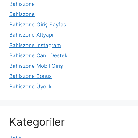
Bahiszone
Bahiszone
Bahiszone Giriş Sayfası
Bahiszone Altyapı
Bahiszone İnstagram
Bahiszone Canlı Destek
Bahiszone Mobil Giriş
Bahiszone Bonus
Bahiszone Üyelik
Kategoriler
Bahis