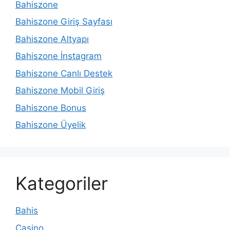
Bahiszone
Bahiszone Giriş Sayfası
Bahiszone Altyapı
Bahiszone İnstagram
Bahiszone Canlı Destek
Bahiszone Mobil Giriş
Bahiszone Bonus
Bahiszone Üyelik
Kategoriler
Bahis
Casino