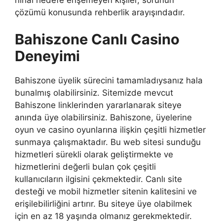
çözümü konusunda rehberlik arayışındadır.
Bahiszone Canlı Casino
Deneyimi
Bahiszone üyelik sürecini tamamladıysanız hala
bunalmış olabilirsiniz. Sitemizde mevcut
Bahiszone linklerinden yararlanarak siteye
anında üye olabilirsiniz. Bahiszone, üyelerine
oyun ve casino oyunlarına ilişkin çeşitli hizmetler
sunmaya çalışmaktadır. Bu web sitesi sunduğu
hizmetleri sürekli olarak geliştirmekte ve
hizmetlerini değerli bulan çok çeşitli
kullanıcıların ilgisini çekmektedir. Canlı site
desteği ve mobil hizmetler sitenin kalitesini ve
erişilebilirliğini artırır. Bu siteye üye olabilmek
için en az 18 yaşında olmanız gerekmektedir.