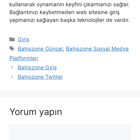
kullanarak oynamanın keyfini çıkarmanızı sağlar.
Bağlantınızı kaybetmeden web sitesine giriş
yapmanızı sağlayan başka teknolojiler de vardır.
Kategoriler
Giriş
Etiketler
Bahiszone Güncel
,
Bahiszone Sosyal Medya
Platformları
Bahiszone Giriş
Bahiszone Twitter
Yorum yapın
Yorum