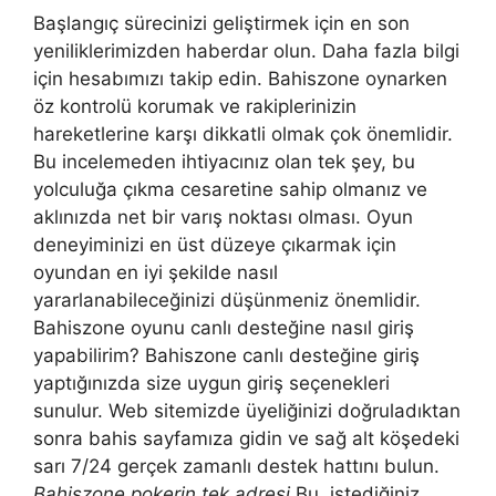
Başlangıç sürecinizi geliştirmek için en son
yeniliklerimizden haberdar olun. Daha fazla bilgi
için hesabımızı takip edin. Bahiszone oynarken
öz kontrolü korumak ve rakiplerinizin
hareketlerine karşı dikkatli olmak çok önemlidir.
Bu incelemeden ihtiyacınız olan tek şey, bu
yolculuğa çıkma cesaretine sahip olmanız ve
aklınızda net bir varış noktası olması. Oyun
deneyiminizi en üst düzeye çıkarmak için
oyundan en iyi şekilde nasıl
yararlanabileceğinizi düşünmeniz önemlidir.
Bahiszone oyunu canlı desteğine nasıl giriş
yapabilirim? Bahiszone canlı desteğine giriş
yaptığınızda size uygun giriş seçenekleri
sunulur. Web sitemizde üyeliğinizi doğruladıktan
sonra bahis sayfamıza gidin ve sağ alt köşedeki
sarı 7/24 gerçek zamanlı destek hattını bulun.
Bahiszone pokerin tek adresi
Bu, istediğiniz