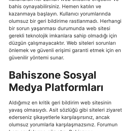
bahis oynayabilirsiniz. Hemen katılın ve
kazanmaya başlayın. Kullanıcı yorumlarında
olumsuz bir geri bildirime rastlanmadı. Herhangi
bir sorun yaşanması durumunda web sitesi
gerekli teknolojik imkanlara sahip olmadığı için
düzgün çalışmayacaktır. Web siteleri sorunları
önlemek ve güvenli erişimi garanti etmek için en
güvenilir yöntemi sunar.
Bahiszone Sosyal
Medya Platformları
Aldığımız en kritik geri bildirim web sitesinin
yavaş olmasıydı. Asit sözlüğü gibi siteleri ziyaret
ederseniz şikayetlerle karşılaşırsınız, ancak
olumsuz yorumlarla karşılaşmazsınız. Forumun