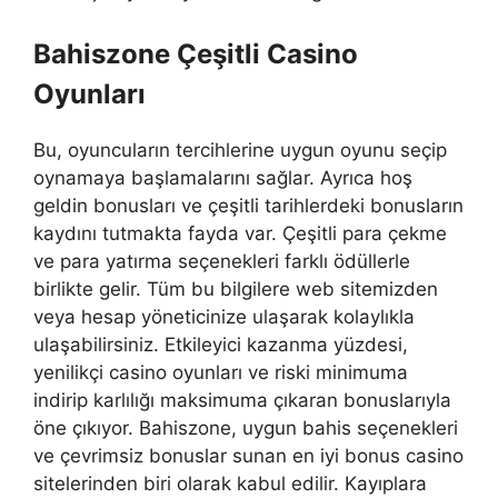
Bahiszone Çeşitli Casino
Oyunları
Bu, oyuncuların tercihlerine uygun oyunu seçip
oynamaya başlamalarını sağlar. Ayrıca hoş
geldin bonusları ve çeşitli tarihlerdeki bonusların
kaydını tutmakta fayda var. Çeşitli para çekme
ve para yatırma seçenekleri farklı ödüllerle
birlikte gelir. Tüm bu bilgilere web sitemizden
veya hesap yöneticinize ulaşarak kolaylıkla
ulaşabilirsiniz. Etkileyici kazanma yüzdesi,
yenilikçi casino oyunları ve riski minimuma
indirip karlılığı maksimuma çıkaran bonuslarıyla
öne çıkıyor. Bahiszone, uygun bahis seçenekleri
ve çevrimsiz bonuslar sunan en iyi bonus casino
sitelerinden biri olarak kabul edilir. Kayıplara