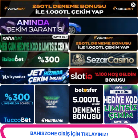
×
BAHISZONE GİRİŞ İÇİN TIKLAYINIZ!