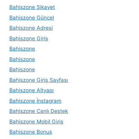
Bahiszone Şikayet
Bahiszone Güncel
Bahiszone Adresi
Bahiszone Giriş
Bahiszone
Bahiszone
Bahiszone
Bahiszone Giriş Sayfası
Bahiszone Altyapı
Bahiszone İnstagram
Bahiszone Canlı Destek
Bahiszone Mobil Giriş
Bahiszone Bonus