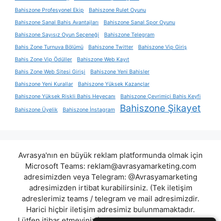
Bahiszone Profesyonel Ekip
Bahiszone Rulet Oyunu
Bahiszone Sanal Bahis Avantajları
Bahiszone Sanal Spor Oyunu
Bahiszone Sayısız Oyun Seçeneği
Bahiszone Telegram
Bahis Zone Turnuva Bölümü
Bahiszone Twitter
Bahiszone Vip Giriş
Bahis Zone Vip Ödüller
Bahiszone Web Kayıt
Bahis Zone Web Sitesi Girişi
Bahiszone Yeni Bahisler
Bahiszone Yeni Kurallar
Bahiszone Yüksek Kazançlar
Bahiszone Yüksek Riskli Bahis Heyecanı
Bahiszone Çevrimiçi Bahis Keyfi
Bahiszone Şikayet
Bahiszone Üyelik
Bahiszone İnstagram
Avrasya'nın en büyük reklam platformunda olmak için
Microsoft Teams:
reklam@avrasyamarketing.com
adresimizden veya Telegram: @Avrasyamarketing
adresimizden irtibat kurabilirsiniz. (Tek iletişim
adreslerimiz teams / telegram ve mail adresimizdir.
Harici hiçbir iletişim adresimiz bulunmamaktadır.
Lütfen itibar etmeyiniz.) Türkiye yasalarına göre 7258