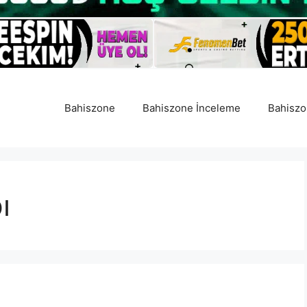
Bahiszone
Bahiszone İnceleme
Bahiszo
ı