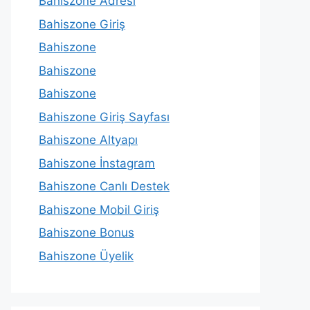
Bahiszone Adresi
Bahiszone Giriş
Bahiszone
Bahiszone
Bahiszone
Bahiszone Giriş Sayfası
Bahiszone Altyapı
Bahiszone İnstagram
Bahiszone Canlı Destek
Bahiszone Mobil Giriş
Bahiszone Bonus
Bahiszone Üyelik