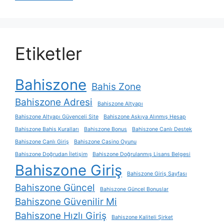
Etiketler
Bahiszone
Bahis Zone
Bahiszone Adresi
Bahiszone Altyapı
Bahiszone Altyapı Güvenceli Site
Bahiszone Askıya Alınmış Hesap
Bahiszone Bahis Kuralları
Bahiszone Bonus
Bahiszone Canlı Destek
Bahiszone Canlı Giriş
Bahiszone Casino Oyunu
Bahiszone Doğrudan İletişim
Bahiszone Doğrulanmış Lisans Belgesi
Bahiszone Giriş
Bahiszone Giriş Sayfası
Bahiszone Güncel
Bahiszone Güncel Bonuslar
Bahiszone Güvenilir Mi
Bahiszone Hızlı Giriş
Bahiszone Kaliteli Şirket