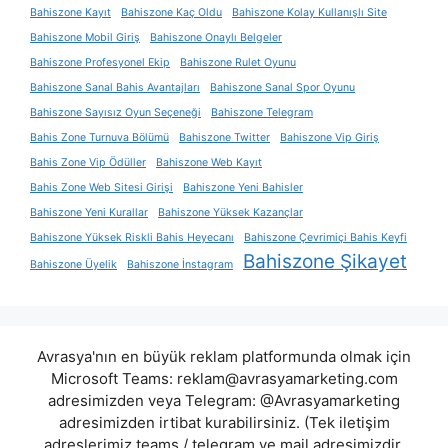
Bahiszone Kayıt
Bahiszone Kaç Oldu
Bahiszone Kolay Kullanışlı Site
Bahiszone Mobil Giriş
Bahiszone Onaylı Belgeler
Bahiszone Profesyonel Ekip
Bahiszone Rulet Oyunu
Bahiszone Sanal Bahis Avantajları
Bahiszone Sanal Spor Oyunu
Bahiszone Sayısız Oyun Seçeneği
Bahiszone Telegram
Bahis Zone Turnuva Bölümü
Bahiszone Twitter
Bahiszone Vip Giriş
Bahis Zone Vip Ödüller
Bahiszone Web Kayıt
Bahis Zone Web Sitesi Girişi
Bahiszone Yeni Bahisler
Bahiszone Yeni Kurallar
Bahiszone Yüksek Kazançlar
Bahiszone Yüksek Riskli Bahis Heyecanı
Bahiszone Çevrimiçi Bahis Keyfi
Bahiszone Şikayet
Bahiszone Üyelik
Bahiszone İnstagram
Avrasya'nın en büyük reklam platformunda olmak için
Microsoft Teams:
reklam@avrasyamarketing.com
adresimizden veya Telegram: @Avrasyamarketing
adresimizden irtibat kurabilirsiniz. (Tek iletişim
adreslerimiz teams / telegram ve mail adresimizdir.