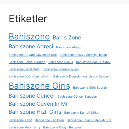
Etiketler
Bahiszone
Bahis Zone
Bahiszone Adresi
Bahiszone Altyapı
Bahiszone Altyapı Güvenceli Site
Bahiszone Askıya Alınmış Hesap
Bahiszone Bahis Kuralları
Bahiszone Bonus
Bahiszone Canlı Destek
Bahiszone Canlı Giriş
Bahiszone Casino Oyunu
Bahiszone Doğrudan İletişim
Bahiszone Doğrulanmış Lisans Belgesi
Bahiszone Giriş
Bahiszone Giriş Sayfası
Bahiszone Güncel
Bahiszone Güncel Bonuslar
Bahiszone Güvenilir Mi
Bahiszone Hızlı Giriş
Bahiszone Kaliteli Şirket
Bahiszone Kayıt
Bahiszone Kaç Oldu
Bahiszone Kolay Kullanışlı Site
Bahiszone Mobil Giriş
Bahiszone Onaylı Belgeler