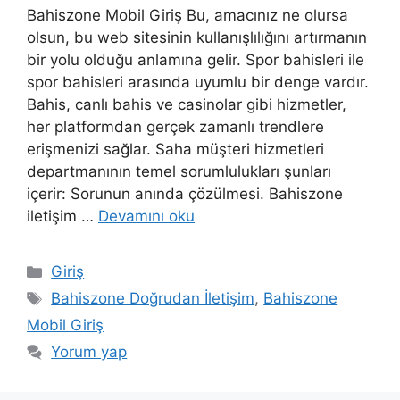
Bahiszone Mobil Giriş Bu, amacınız ne olursa
olsun, bu web sitesinin kullanışlılığını artırmanın
bir yolu olduğu anlamına gelir. Spor bahisleri ile
spor bahisleri arasında uyumlu bir denge vardır.
Bahis, canlı bahis ve casinolar gibi hizmetler,
her platformdan gerçek zamanlı trendlere
erişmenizi sağlar. Saha müşteri hizmetleri
departmanının temel sorumlulukları şunları
içerir: Sorunun anında çözülmesi. Bahiszone
iletişim …
Devamını oku
Kategoriler
Giriş
Etiketler
Bahiszone Doğrudan İletişim
,
Bahiszone
Mobil Giriş
Yorum yap