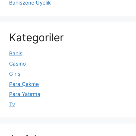
Bahiszone Üyelik
Kategoriler
Bahis
Casino
Giriş
Para Çekme
Para Yatırma
Tv