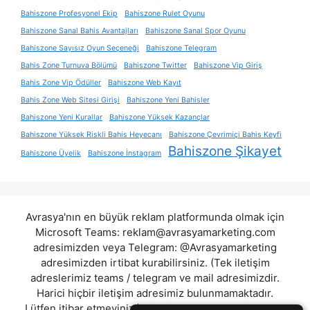
Bahiszone Profesyonel Ekip
Bahiszone Rulet Oyunu
Bahiszone Sanal Bahis Avantajları
Bahiszone Sanal Spor Oyunu
Bahiszone Sayısız Oyun Seçeneği
Bahiszone Telegram
Bahis Zone Turnuva Bölümü
Bahiszone Twitter
Bahiszone Vip Giriş
Bahis Zone Vip Ödüller
Bahiszone Web Kayıt
Bahis Zone Web Sitesi Girişi
Bahiszone Yeni Bahisler
Bahiszone Yeni Kurallar
Bahiszone Yüksek Kazançlar
Bahiszone Yüksek Riskli Bahis Heyecanı
Bahiszone Çevrimiçi Bahis Keyfi
Bahiszone Şikayet
Bahiszone Üyelik
Bahiszone İnstagram
Avrasya'nın en büyük reklam platformunda olmak için
Microsoft Teams:
reklam@avrasyamarketing.com
adresimizden veya Telegram: @Avrasyamarketing
adresimizden irtibat kurabilirsiniz. (Tek iletişim
adreslerimiz teams / telegram ve mail adresimizdir.
Harici hiçbir iletişim adresimiz bulunmamaktadır.
Lütfen itibar etmeyiniz.) Türkiye yasalarına göre 7258