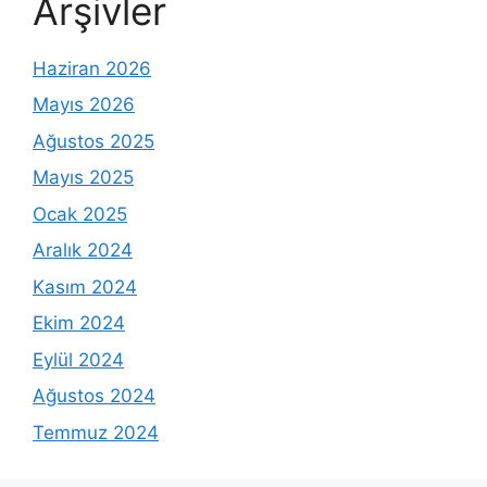
Arşivler
Haziran 2026
Mayıs 2026
Ağustos 2025
Mayıs 2025
Ocak 2025
Aralık 2024
Kasım 2024
Ekim 2024
Eylül 2024
Ağustos 2024
Temmuz 2024