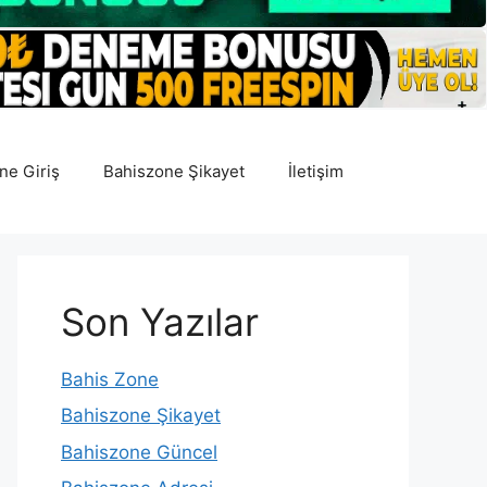
ne Giriş
Bahiszone Şikayet
İletişim
Son Yazılar
Bahis Zone
Bahiszone Şikayet
Bahiszone Güncel