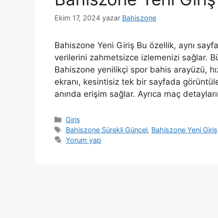
Ekim 17, 2024
yazar
Bahiszone
Bahiszone Yeni Giriş Bu özellik, aynı sayfay
verilerini zahmetsizce izlemenizi sağlar. Bü
Bahiszone yenilikçi spor bahis arayüzü, hız
ekranı, kesintisiz tek bir sayfada görüntül
anında erişim sağlar. Ayrıca maç detayla
Kategoriler
Giriş
Etiketler
Bahiszone Sürekli Güncel
,
Bahiszone Yeni Giriş
Yorum yap