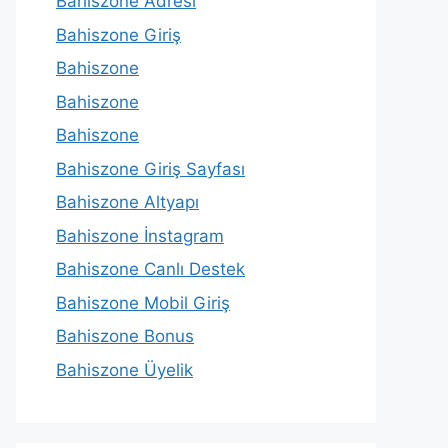
Bahiszone Adresi
Bahiszone Giriş
Bahiszone
Bahiszone
Bahiszone
Bahiszone Giriş Sayfası
Bahiszone Altyapı
Bahiszone İnstagram
Bahiszone Canlı Destek
Bahiszone Mobil Giriş
Bahiszone Bonus
Bahiszone Üyelik