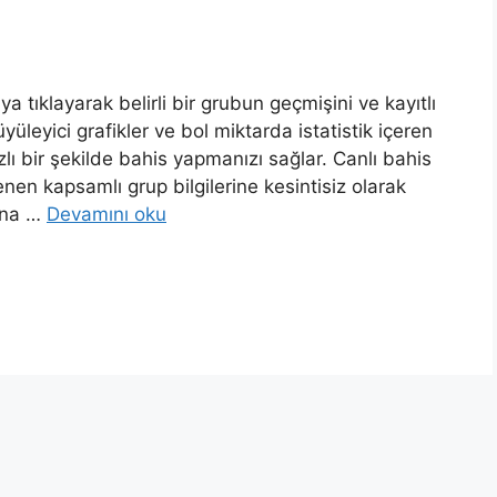
a tıklayarak belirli bir grubun geçmişini ve kayıtlı
yüleyici grafikler ve bol miktarda istatistik içeren
lı bir şekilde bahis yapmanızı sağlar. Canlı bahis
enen kapsamlı grup bilgilerine kesintisiz olarak
rına …
Devamını oku