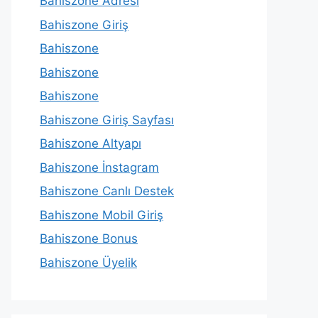
Bahiszone Adresi
Bahiszone Giriş
Bahiszone
Bahiszone
Bahiszone
Bahiszone Giriş Sayfası
Bahiszone Altyapı
Bahiszone İnstagram
Bahiszone Canlı Destek
Bahiszone Mobil Giriş
Bahiszone Bonus
Bahiszone Üyelik