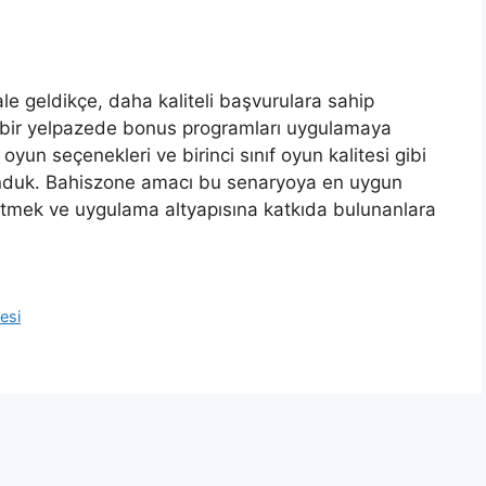
le geldikçe, daha kaliteli başvurulara sahip
 bir yelpazede bonus programları uygulamaya
yun seçenekleri ve birinci sınıf oyun kalitesi gibi
sunduk. Bahiszone amacı bu senaryoya en uygun
şletmek ve uygulama altyapısına katkıda bulunanlara
esi