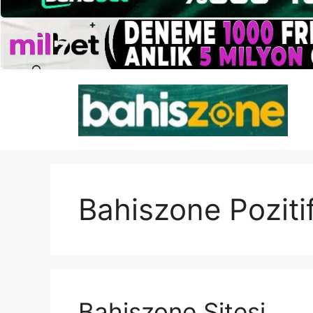
İçeriğe
atla
Bahiszone Pozitif
Bahiszone Sitesi