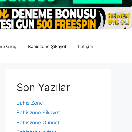
ne Giriş
Bahiszone Şikayet
İletişim
Son Yazılar
Bahis Zone
Bahiszone Şikayet
Bahiszone Güncel